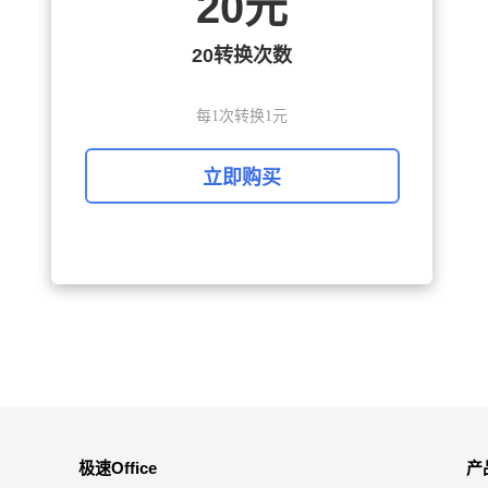
20元
20转换次数
每1次转换1元
立即购买
极速Office
产