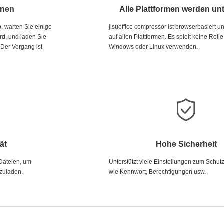
enen
Alle Plattformen werden unt
, warten Sie einige
jisuoffice compressor ist browserbasiert un
rd, und laden Sie
auf allen Plattformen. Es spielt keine Roll
 Der Vorgang ist
Windows oder Linux verwenden.
ät
Hohe Sicherheit
Dateien, um
Unterstützt viele Einstellungen zum Schutz
zuladen.
wie Kennwort, Berechtigungen usw.