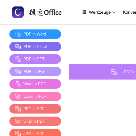
Werkzeuge
Konver
PDF in Word
PDF in Excel
PDF in PPT
PDF in JPG
PDF in
Word in PDF
Excel in PDF
PPT in PDF
OFD in PDF
JPG in PDF