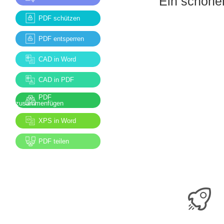
Ein schöne
PDF schützen
PDF entsperren
CAD in Word
CAD in PDF
PDF
zusammenfügen
XPS in Word
PDF teilen