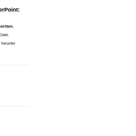
erPoint:
möchten.
Datei.
 herunter.