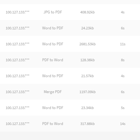
100.127.133.***
JPG to PDF
408.92kb
4s
100.127.133.***
Word to PDF
24.23kb
6s
100.127.133.***
Word to PDF
2681.53kb
11s
100.127.133.***
PDF to Word
128.38kb
8s
100.127.133.***
Word to PDF
21.57kb
4s
100.127.133.***
Merge PDF
1197.09kb
6s
100.127.133.***
Word to PDF
23.34kb
5s
100.127.133.***
PDF to Word
317.88kb
14s